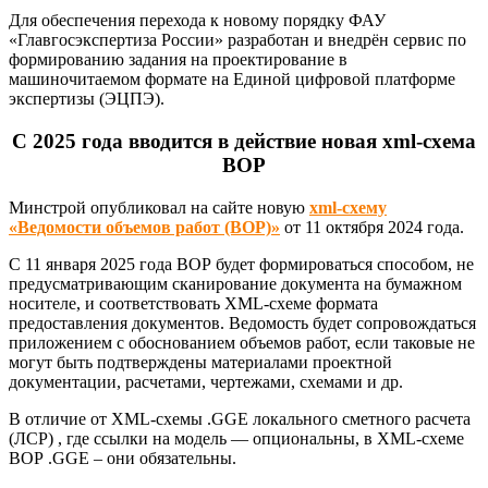
Для обеспечения перехода к новому порядку ФАУ
«Главгосэкспертиза России» разработан и внедрён сервис по
формированию задания на проектирование в
машиночитаемом формате на Единой цифровой платформе
экспертизы (ЭЦПЭ).
С 2025 года вводится в действие новая xml-схема
ВОР
Минстрой опубликовал на сайте новую
xml-схему
«Ведомости объемов работ (ВОР)»
от 11 октября 2024 года.
С 11 января 2025 года ВОР будет формироваться способом, не
предусматривающим сканирование документа на бумажном
носителе, и соответствовать XML-схеме формата
предоставления документов. Ведомость будет сопровождаться
приложением с обоснованием объемов работ, если таковые не
могут быть подтверждены материалами проектной
документации, расчетами, чертежами, схемами и др.
В отличие от XML-схемы .GGE локального сметного расчета
(ЛСР) , где ссылки на модель — опциональны, в XML-схеме
ВОР .GGE – они обязательны.