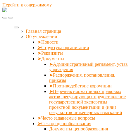
Перейти к содержимому
Госэкспертиза
Брянской
Переключить
Переключить
области
мобильное
поле
меню
поиска
Главная страница
Об учреждении
➤Новости
➤Структура организации
➤Реквизиты
➤Документы
➤Административный регламент, устав
учреждения
➤Распоряжения, постановления,
приказы
➤Противодействие коррупции
➤Перечень нормативных правовых
актов, регулирующих предоставление
государственной экспертизы
проектной документации и (или)
результатов инженерных изысканий
➤Часто задаваемые вопросы
➤Сектор ценообразования
Документы ценообразования